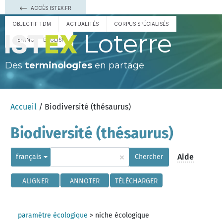
ACCÈS ISTEX.FR
OBJECTIF TDM
ACTUALITÉS
CORPUS SPÉCIALISÉS
Loterre
ESPAÑOL
ENGLISH
Des
terminologies
en partage
Accueil
/ Biodiversité (thésaurus)
Biodiversité (thésaurus)
×
Aide
français
Chercher
ALIGNER
ANNOTER
TÉLÉCHARGER
paramètre écologique
>
niche écologique