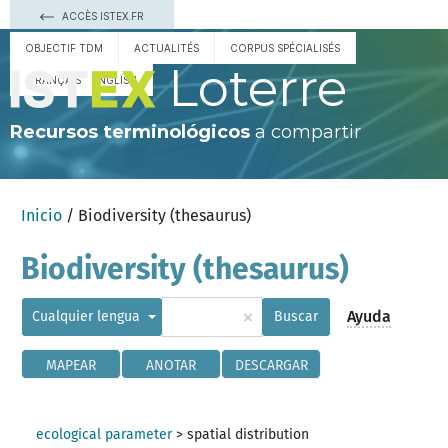
ACCÈS ISTEX.FR
OBJECTIF TDM
ACTUALITÉS
CORPUS SPÉCIALISÉS
Loterre
FRANÇAIS
ENGLISH
Recursos terminológicos
a compartir
Inicio
/ Biodiversity (thesaurus)
Biodiversity (thesaurus)
×
Ayuda
Cualquier lengua
Buscar
MAPEAR
ANOTAR
DESCARGAR
ecological parameter
>
spatial distribution