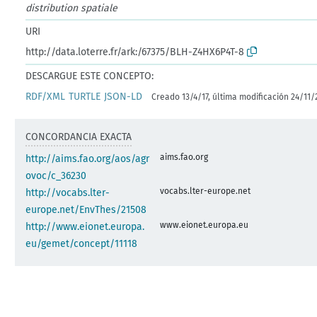
distribution spatiale
URI
http://data.loterre.fr/ark:/67375/BLH-Z4HX6P4T-8
DESCARGUE ESTE CONCEPTO:
RDF/XML
TURTLE
JSON-LD
Creado 13/4/17, última modificación 24/11/
CONCORDANCIA EXACTA
aims.fao.org
http://aims.fao.org/aos/agr
ovoc/c_36230
vocabs.lter-europe.net
http://vocabs.lter-
europe.net/EnvThes/21508
www.eionet.europa.eu
http://www.eionet.europa.
eu/gemet/concept/11118