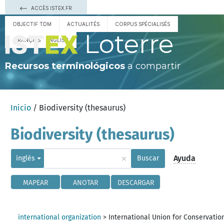
ACCÈS ISTEX.FR
OBJECTIF TDM
ACTUALITÉS
CORPUS SPÉCIALISÉS
Loterre
FRANÇAIS
ENGLISH
Recursos terminológicos
a compartir
Inicio
/ Biodiversity (thesaurus)
Biodiversity (thesaurus)
×
Ayuda
inglés
Buscar
MAPEAR
ANOTAR
DESCARGAR
international organization
>
International Union for Conservatio