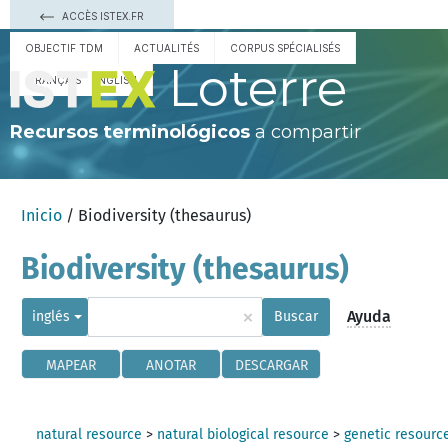
ACCÈS ISTEX.FR
OBJECTIF TDM
ACTUALITÉS
CORPUS SPÉCIALISÉS
Loterre
FRANÇAIS
ENGLISH
Recursos terminológicos
a compartir
Inicio
/ Biodiversity (thesaurus)
Biodiversity (thesaurus)
×
Ayuda
inglés
Buscar
MAPEAR
ANOTAR
DESCARGAR
natural resource
>
natural biological resource
>
genetic resourc