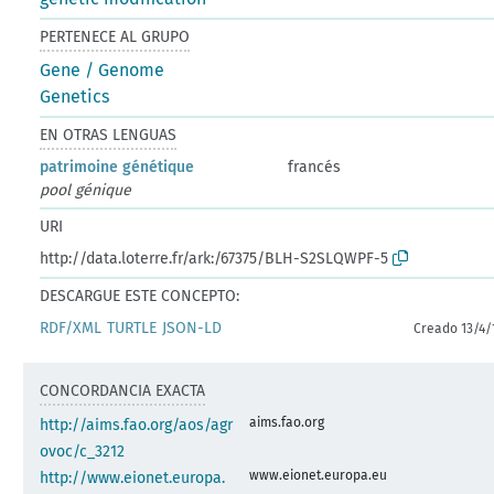
PERTENECE AL GRUPO
Gene / Genome
Genetics
EN OTRAS LENGUAS
patrimoine génétique
francés
pool génique
URI
http://data.loterre.fr/ark:/67375/BLH-S2SLQWPF-5
DESCARGUE ESTE CONCEPTO:
RDF/XML
TURTLE
JSON-LD
Creado 13/4/
CONCORDANCIA EXACTA
aims.fao.org
http://aims.fao.org/aos/agr
ovoc/c_3212
www.eionet.europa.eu
http://www.eionet.europa.