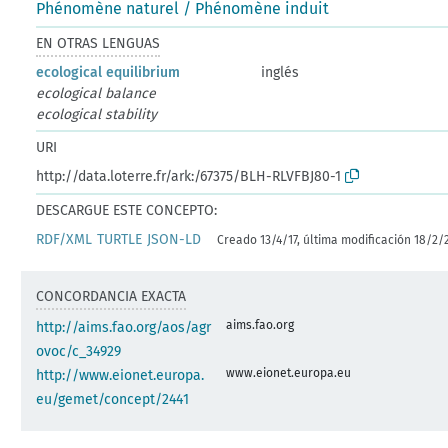
Phénomène naturel / Phénomène induit
EN OTRAS LENGUAS
ecological equilibrium
inglés
ecological balance
ecological stability
URI
http://data.loterre.fr/ark:/67375/BLH-RLVFBJ80-1
DESCARGUE ESTE CONCEPTO:
RDF/XML
TURTLE
JSON-LD
Creado 13/4/17, última modificación 18/2/
CONCORDANCIA EXACTA
aims.fao.org
http://aims.fao.org/aos/agr
ovoc/c_34929
www.eionet.europa.eu
http://www.eionet.europa.
eu/gemet/concept/2441