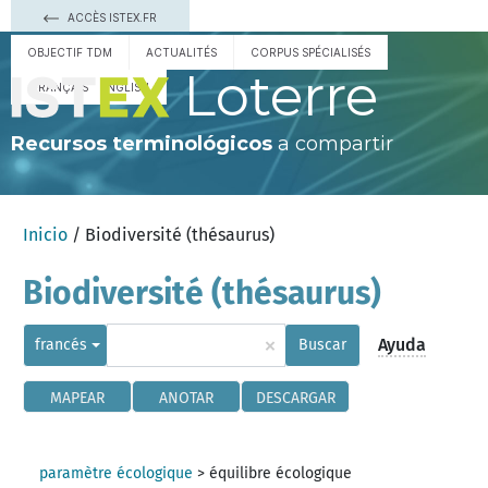
ACCÈS ISTEX.FR
OBJECTIF TDM
ACTUALITÉS
CORPUS SPÉCIALISÉS
Loterre
FRANÇAIS
ENGLISH
Recursos terminológicos
a compartir
Inicio
/ Biodiversité (thésaurus)
Biodiversité (thésaurus)
×
Ayuda
francés
Buscar
MAPEAR
ANOTAR
DESCARGAR
paramètre écologique
>
équilibre écologique