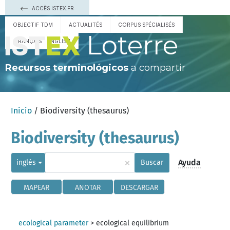
ACCÈS ISTEX.FR
OBJECTIF TDM
ACTUALITÉS
CORPUS SPÉCIALISÉS
Loterre
FRANÇAIS
ENGLISH
Recursos terminológicos
a compartir
Inicio
/ Biodiversity (thesaurus)
Biodiversity (thesaurus)
×
Ayuda
inglés
Buscar
MAPEAR
ANOTAR
DESCARGAR
ecological parameter
>
ecological equilibrium