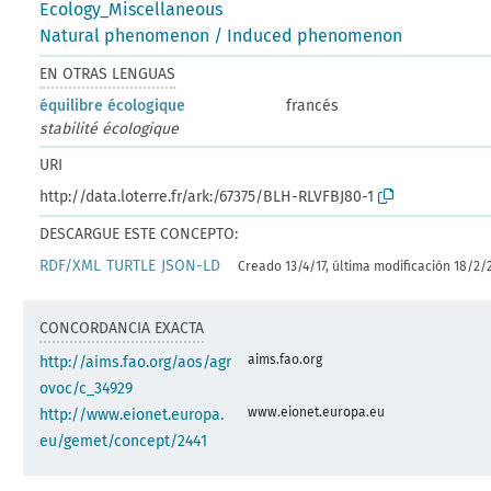
Ecology_Miscellaneous
Natural phenomenon / Induced phenomenon
EN OTRAS LENGUAS
équilibre écologique
francés
stabilité écologique
URI
http://data.loterre.fr/ark:/67375/BLH-RLVFBJ80-1
DESCARGUE ESTE CONCEPTO:
RDF/XML
TURTLE
JSON-LD
Creado 13/4/17, última modificación 18/2/
CONCORDANCIA EXACTA
aims.fao.org
http://aims.fao.org/aos/agr
ovoc/c_34929
www.eionet.europa.eu
http://www.eionet.europa.
eu/gemet/concept/2441