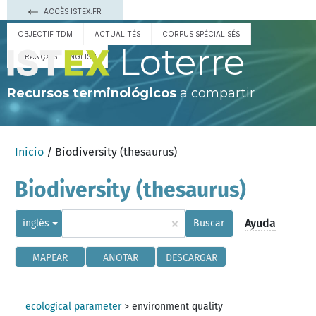
ACCÈS ISTEX.FR
OBJECTIF TDM
ACTUALITÉS
CORPUS SPÉCIALISÉS
Loterre
FRANÇAIS
ENGLISH
Recursos terminológicos
a compartir
Inicio
/ Biodiversity (thesaurus)
Biodiversity (thesaurus)
×
Ayuda
inglés
Buscar
MAPEAR
ANOTAR
DESCARGAR
ecological parameter
>
environment quality