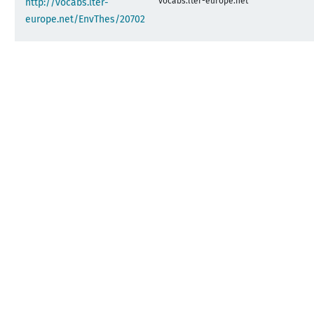
vocabs.lter-europe.net
http://vocabs.lter-
europe.net/EnvThes/20702