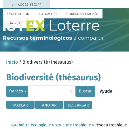
ACCÈS ISTEX.FR
OBJECTIF TDM
ACTUALITÉS
CORPUS SPÉCIALISÉS
Loterre
FRANÇAIS
ENGLISH
Recursos terminológicos
a compartir
Inicio
/ Biodiversité (thésaurus)
Biodiversité (thésaurus)
×
Ayuda
francés
Buscar
MAPEAR
ANOTAR
DESCARGAR
paramètre écologique
>
structure trophique
>
réseau trophique