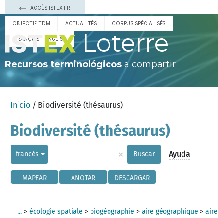
ACCÈS ISTEX.FR
OBJECTIF TDM
ACTUALITÉS
CORPUS SPÉCIALISÉS
Loterre
FRANÇAIS
ENGLISH
Recursos terminológicos
a compartir
Inicio
/ Biodiversité (thésaurus)
Biodiversité (thésaurus)
×
Ayuda
francés
Buscar
MAPEAR
ANOTAR
DESCARGAR
...
>
écologie spatiale
>
biogéographie
>
aire géographique
>
aire