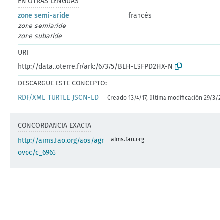
EN OTRAS LENGUAS
zone semi-aride
francés
zone semiaride
zone subaride
URI
http://data.loterre.fr/ark:/67375/BLH-LSFPD2HX-N
DESCARGUE ESTE CONCEPTO:
RDF/XML
TURTLE
JSON-LD
Creado 13/4/17, última modificación 29/3/
CONCORDANCIA EXACTA
aims.fao.org
http://aims.fao.org/aos/agr
ovoc/c_6963