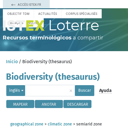
ACCÈS ISTEX.FR
OBJECTIF TDM
ACTUALITÉS
CORPUS SPÉCIALISÉS
Loterre
FRANÇAIS
ENGLISH
Recursos terminológicos
a compartir
Inicio
/ Biodiversity (thesaurus)
Biodiversity (thesaurus)
×
Ayuda
inglés
Buscar
MAPEAR
ANOTAR
DESCARGAR
geographical zone
>
climatic zone
>
semiarid zone