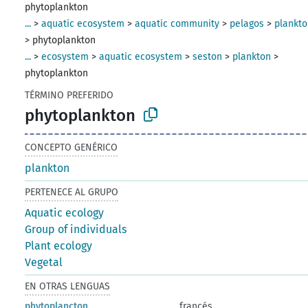
phytoplankton
...
>
aquatic ecosystem
>
aquatic community
>
pelagos
>
plankt
>
phytoplankton
...
>
ecosystem
>
aquatic ecosystem
>
seston
>
plankton
>
phytoplankton
TÉRMINO PREFERIDO
phytoplankton
CONCEPTO GENÉRICO
plankton
PERTENECE AL GRUPO
Aquatic ecology
Group of individuals
Plant ecology
Vegetal
EN OTRAS LENGUAS
phytoplancton
francés