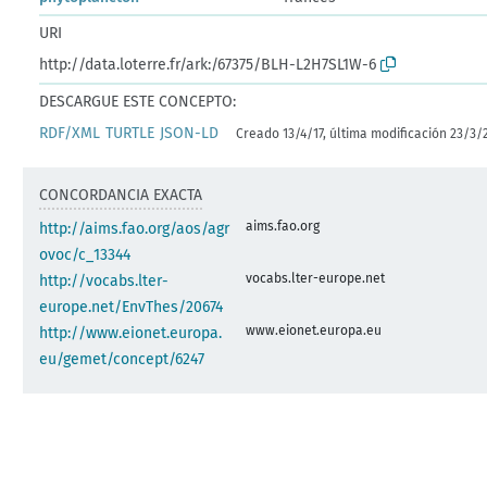
URI
http://data.loterre.fr/ark:/67375/BLH-L2H7SL1W-6
DESCARGUE ESTE CONCEPTO:
RDF/XML
TURTLE
JSON-LD
Creado 13/4/17, última modificación 23/3/
CONCORDANCIA EXACTA
aims.fao.org
http://aims.fao.org/aos/agr
ovoc/c_13344
vocabs.lter-europe.net
http://vocabs.lter-
europe.net/EnvThes/20674
www.eionet.europa.eu
http://www.eionet.europa.
eu/gemet/concept/6247