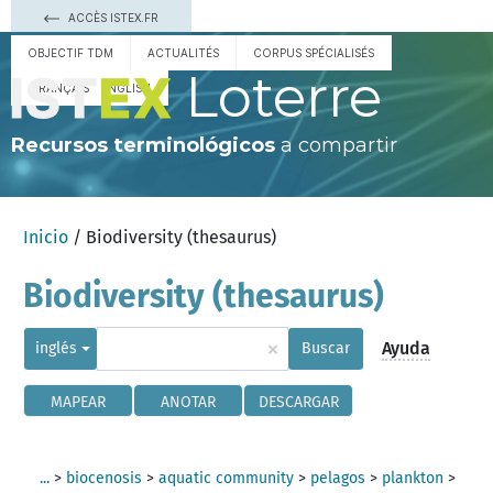
ACCÈS ISTEX.FR
OBJECTIF TDM
ACTUALITÉS
CORPUS SPÉCIALISÉS
Loterre
FRANÇAIS
ENGLISH
Recursos terminológicos
a compartir
Inicio
/ Biodiversity (thesaurus)
Biodiversity (thesaurus)
×
Ayuda
inglés
Buscar
MAPEAR
ANOTAR
DESCARGAR
...
>
biocenosis
>
aquatic community
>
pelagos
>
plankton
>