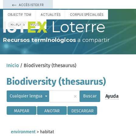
ACCÈS ISTEX.FR
OBJECTIF TDM
ACTUALITÉS
CORPUS SPÉCIALISÉS
Loterre
FRANÇAIS
ENGLISH
Recursos terminológicos
a compartir
Inicio
/ Biodiversity (thesaurus)
Biodiversity (thesaurus)
×
Ayuda
Cualquier lengua
Buscar
MAPEAR
ANOTAR
DESCARGAR
environment
>
habitat