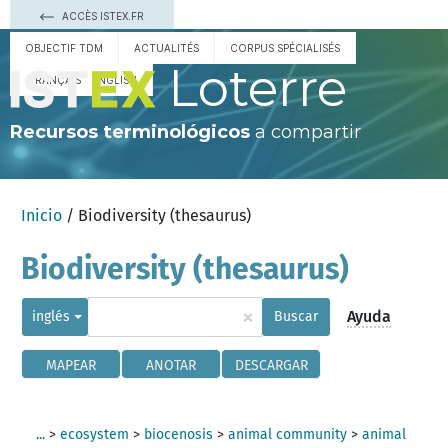
ACCÈS ISTEX.FR
OBJECTIF TDM
ACTUALITÉS
CORPUS SPÉCIALISÉS
Loterre
FRANÇAIS
ENGLISH
Recursos terminológicos
a compartir
Inicio
/ Biodiversity (thesaurus)
Biodiversity (thesaurus)
×
Ayuda
inglés
Buscar
MAPEAR
ANOTAR
DESCARGAR
...
>
ecosystem
>
biocenosis
>
animal community
>
animal