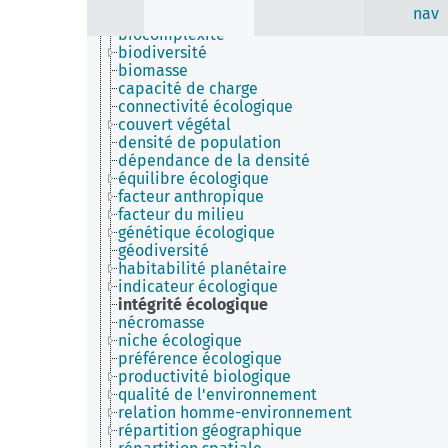
nav
biocapacité
biocomplexité
biodiversité
biomasse
capacité de charge
connectivité écologique
couvert végétal
densité de population
dépendance de la densité
équilibre écologique
facteur anthropique
facteur du milieu
génétique écologique
géodiversité
habitabilité planétaire
indicateur écologique
intégrité écologique
nécromasse
niche écologique
préférence écologique
productivité biologique
qualité de l'environnement
relation homme-environnement
répartition géographique