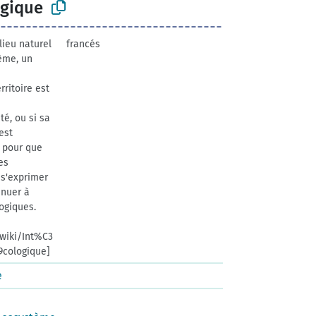
ogique
lieu naturel
francés
ème, un
rritoire est
é, ou si sa
est
 pour que
es
 s'exprimer
inuer à
logiques.
/wiki/Int%C3
cologique]
e