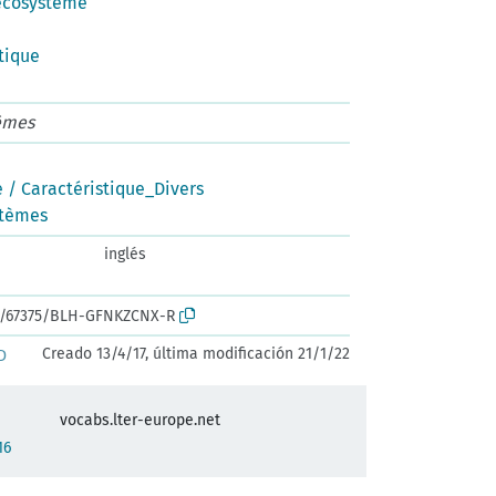
écosystème
tique
tèmes
 / Caractéristique_Divers
stèmes
inglés
rk:/67375/BLH-GFNKZCNX-R
Creado 13/4/17, última modificación 21/1/22
D
vocabs.lter-europe.net
16