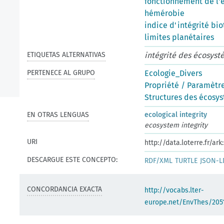
fonctionnement de l'
hémérobie
indice d'intégrité bio
limites planétaires
ETIQUETAS ALTERNATIVAS
intégrité des écosys
PERTENECE AL GRUPO
Ecologie_Divers
Propriété / Paramètre
Structures des écosy
EN OTRAS LENGUAS
ecological integrity
ecosystem integrity
URI
http://data.loterre.fr/a
DESCARGUE ESTE CONCEPTO:
RDF/XML
TURTLE
JSON-L
CONCORDANCIA EXACTA
http://vocabs.lter-
europe.net/EnvThes/205