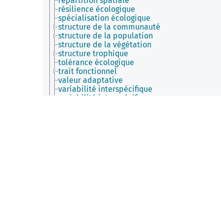
répartition spatiale
résilience écologique
spécialisation écologique
structure de la communauté
structure de la population
structure de la végétation
structure trophique
tolérance écologique
trait fonctionnel
valeur adaptative
variabilité interspécifique
variabilité intraspécifique
patrimoine culturel
processus écologique
processus naturel
produit naturel
reboisement (déprécié)
ressource naturelle
restauration de population (déprécié)
substance biologique
substance environnementale
symbiose (déprécié)
système écologique
taxonomie
zone géographique