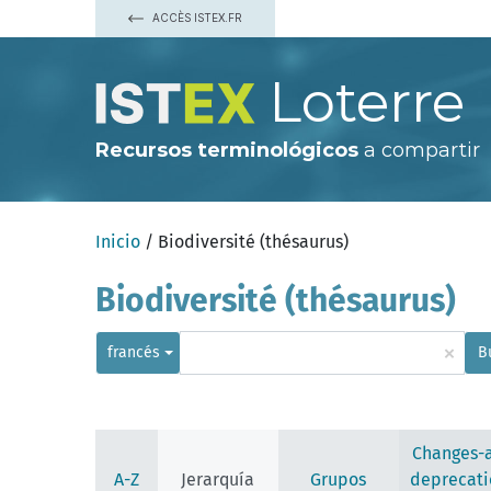
ACCÈS ISTEX.FR
Loterre
Recursos terminológicos
a compartir
Inicio
/ Biodiversité (thésaurus)
Biodiversité (thésaurus)
broutage animal (déprécié)
droit de l'environnement
écologie
×
écologie appliquée
francés
B
environnement
organisation internationale
paramètre écologique
aérobiose
aire de déplacement
Changes-
anaérobiose
A-Z
Jerarquía
Grupos
deprecati
barrière écologique