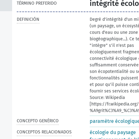
intégrité écol
TÉRMINO PREFERIDO
DEFINICIÓN
Degré d'intégrité d'un mi
(un paysage, un écosyst
cours d'eau ou une zone
biogéographique...). Ce te
"intègre" s'il n'est pas
écologiquement fragment
connectivité écologique 
suffisamment conservée
son écopotentialité ou s
fonctionnalités puissent
et pour qu'il puisse cont
fournir ses services éco
Source: Wikipedia
[https://fr.wikipedia.org
%A9grit%C3%A9_%C3%A9
CONCEPTO GENÉRICO
paramètre écologiqu
CONCEPTOS RELACIONADOS
écologie du paysage