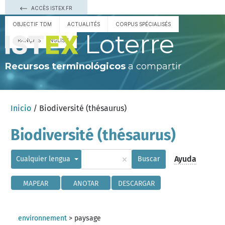
ACCÈS ISTEX.FR
OBJECTIF TDM
ACTUALITÉS
CORPUS SPÉCIALISÉS
Loterre
FRANÇAIS
ENGLISH
Recursos terminológicos
a compartir
Inicio
/ Biodiversité (thésaurus)
Biodiversité (thésaurus)
×
Ayuda
Cualquier lengua
Buscar
MAPEAR
ANOTAR
DESCARGAR
environnement
>
paysage