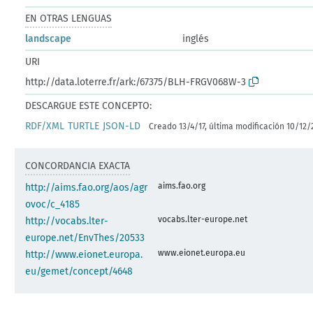
EN OTRAS LENGUAS
landscape
inglés
URI
http://data.loterre.fr/ark:/67375/BLH-FRGV068W-3
DESCARGUE ESTE CONCEPTO:
RDF/XML
TURTLE
JSON-LD
Creado 13/4/17, última modificación 10/12/
CONCORDANCIA EXACTA
aims.fao.org
http://aims.fao.org/aos/agr
ovoc/c_4185
vocabs.lter-europe.net
http://vocabs.lter-
europe.net/EnvThes/20533
www.eionet.europa.eu
http://www.eionet.europa.
eu/gemet/concept/4648