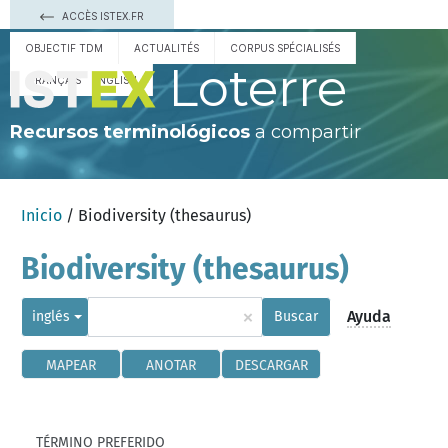
ACCÈS ISTEX.FR
OBJECTIF TDM
ACTUALITÉS
CORPUS SPÉCIALISÉS
Loterre
FRANÇAIS
ENGLISH
Recursos terminológicos
a compartir
Inicio
/ Biodiversity (thesaurus)
Biodiversity (thesaurus)
×
Ayuda
inglés
Buscar
MAPEAR
ANOTAR
DESCARGAR
TÉRMINO PREFERIDO