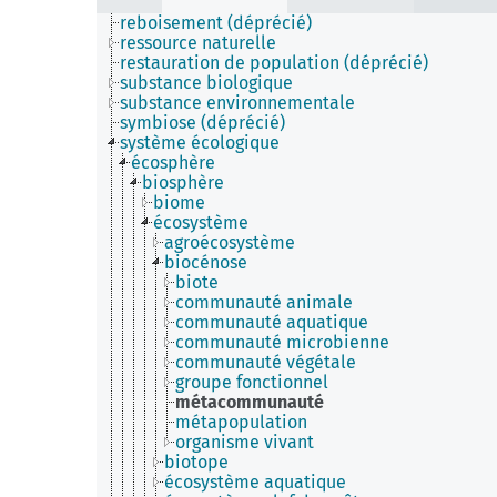
produit naturel
reboisement (déprécié)
ressource naturelle
restauration de population (déprécié)
substance biologique
substance environnementale
symbiose (déprécié)
système écologique
écosphère
biosphère
biome
écosystème
agroécosystème
biocénose
biote
communauté animale
communauté aquatique
communauté microbienne
communauté végétale
groupe fonctionnel
métacommunauté
métapopulation
organisme vivant
biotope
écosystème aquatique