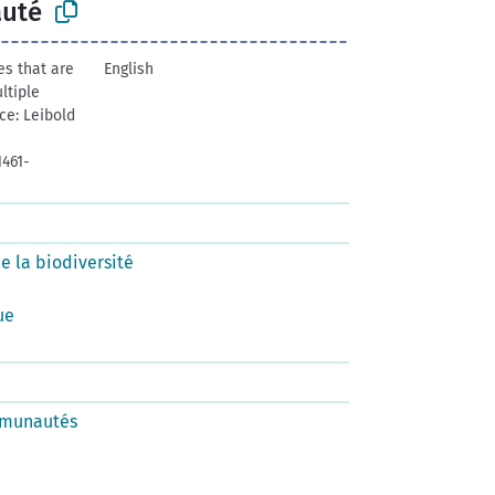
uté
es that are
English
ltiple
ce: Leibold
1461-
 la biodiversité
ue
mmunautés