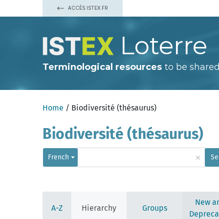
ACCÈS ISTEX.FR
Loterre
Terminological resources
to be shared
Home
/ Biodiversité (thésaurus)
Biodiversité (thésaurus)
broutage animal (déprécié)
droit de l'environnement
écologie
×
French
Se
écologie appliquée
environnement
organisation internationale
paramètre écologique
patrimoine culturel
New a
processus écologique
A-Z
Hierarchy
Groups
processus naturel
Depreca