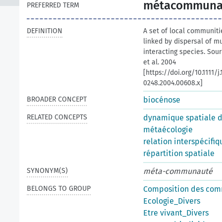
métacommuna
PREFERRED TERM
DEFINITION
A set of local communiti
linked by dispersal of mu
interacting species. Sour
et al. 2004
[https://doi.org/10.1111/j.
0248.2004.00608.x]
BROADER CONCEPT
biocénose
RELATED CONCEPTS
dynamique spatiale de
métaécologie
relation interspécifiq
répartition spatiale
SYNONYM(S)
méta-communauté
BELONGS TO GROUP
Composition des co
Ecologie_Divers
Etre vivant_Divers