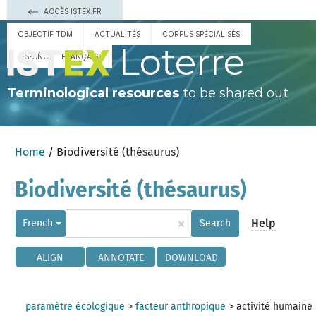
ACCÈS ISTEX.FR
OBJECTIF TDM
ACTUALITÉS
CORPUS SPÉCIALISÉS
Loterre
ESPAÑOL
FRANÇAIS
Terminological resources
to be shared out
Home
/ Biodiversité (thésaurus)
Biodiversité (thésaurus)
×
Help
French
Search
ALIGN
ANNOTATE
DOWNLOAD
paramètre écologique
>
facteur anthropique
>
activité humaine