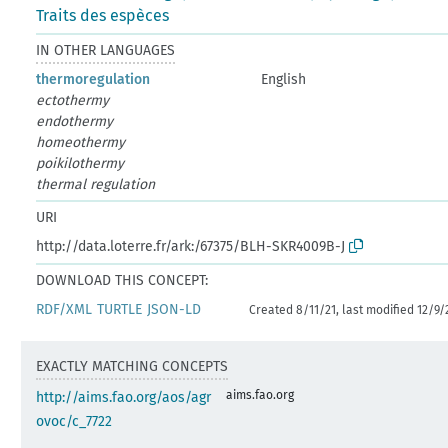
Traits des espèces
IN OTHER LANGUAGES
thermoregulation
English
ectothermy
endothermy
homeothermy
poikilothermy
thermal regulation
URI
http://data.loterre.fr/ark:/67375/BLH-SKR4009B-J
DOWNLOAD THIS CONCEPT:
RDF/XML
TURTLE
JSON-LD
Created 8/11/21, last modified 12/9/
EXACTLY MATCHING CONCEPTS
aims.fao.org
http://aims.fao.org/aos/agr
ovoc/c_7722