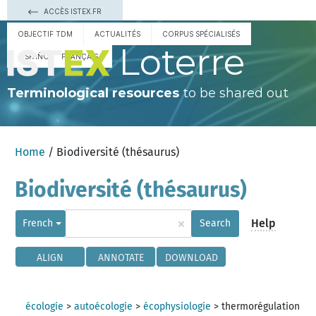
ACCÈS ISTEX.FR
OBJECTIF TDM
ACTUALITÉS
CORPUS SPÉCIALISÉS
Loterre
ESPAÑOL
FRANÇAIS
Terminological resources
to be shared out
Home
/ Biodiversité (thésaurus)
Biodiversité (thésaurus)
×
Help
French
Search
ALIGN
ANNOTATE
DOWNLOAD
écologie
>
autoécologie
>
écophysiologie
>
thermorégulation