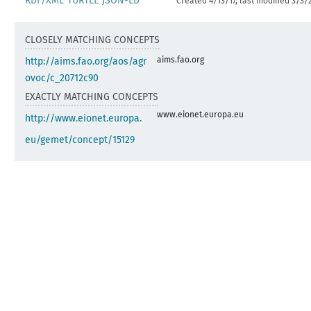
RDF/XML
TURTLE
JSON-LD
Created 4/13/17, last modified 3/3/
CLOSELY MATCHING CONCEPTS
aims.fao.org
http://aims.fao.org/aos/agr
ovoc/c_20712c90
EXACTLY MATCHING CONCEPTS
www.eionet.europa.eu
http://www.eionet.europa.
eu/gemet/concept/15129