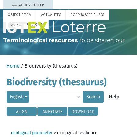
ACCÈS ISTEX.FR
OBJECTIF TDM
ACTUALITÉS
CORPUS SPÉCIALISÉS
Loterre
ESPAÑOL
FRANÇAIS
Terminological resources
to be shared out
Home
/ Biodiversity (thesaurus)
Biodiversity (thesaurus)
×
Help
English
Search
ALIGN
ANNOTATE
DOWNLOAD
ecological parameter
>
ecological resilience