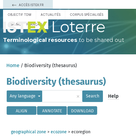
ACCÈS ISTEX.FR
OBJECTIF TDM
ACTUALITÉS
CORPUS SPÉCIALISÉS
Loterre
ESPAÑOL
FRANÇAIS
Terminological resources
to be shared out
Home
/ Biodiversity (thesaurus)
Biodiversity (thesaurus)
×
Help
Any language
Search
ALIGN
ANNOTATE
DOWNLOAD
geographical zone
>
ecozone
>
ecoregion