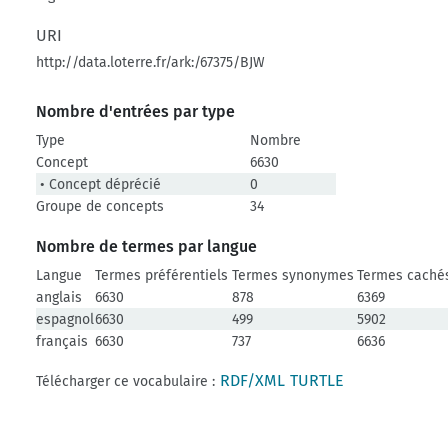
URI
http://data.loterre.fr/ark:/67375/BJW
Nombre d'entrées par type
Type
Nombre
Concept
6630
• Concept déprécié
0
Groupe de concepts
34
Nombre de termes par langue
Langue
Termes préférentiels
Termes synonymes
Termes caché
anglais
6630
878
6369
espagnol
6630
499
5902
français
6630
737
6636
RDF/XML
TURTLE
Télécharger ce vocabulaire :