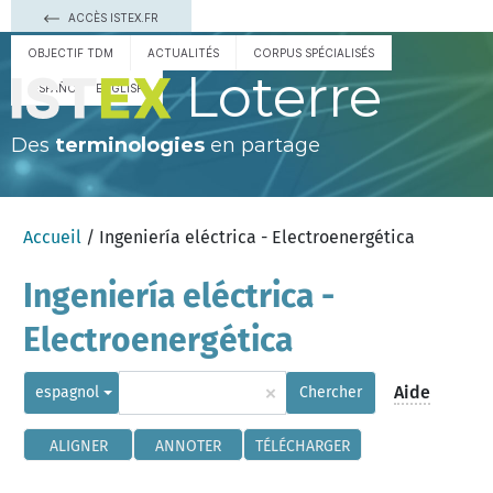
ACCÈS ISTEX.FR
OBJECTIF TDM
ACTUALITÉS
CORPUS SPÉCIALISÉS
Loterre
ESPAÑOL
ENGLISH
Des
terminologies
en partage
Accueil
/ Ingeniería eléctrica - Electroenergética
Ingeniería eléctrica -
Electroenergética
×
Aide
espagnol
Chercher
ALIGNER
ANNOTER
TÉLÉCHARGER