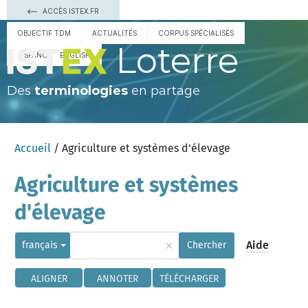
ACCÈS ISTEX.FR
OBJECTIF TDM
ACTUALITÉS
CORPUS SPÉCIALISÉS
Loterre
ESPAÑOL
ENGLISH
Des
terminologies
en partage
Accueil
/ Agriculture et systèmes d'élevage
Agriculture et systèmes
d'élevage
×
Aide
français
Chercher
ALIGNER
ANNOTER
TÉLÉCHARGER