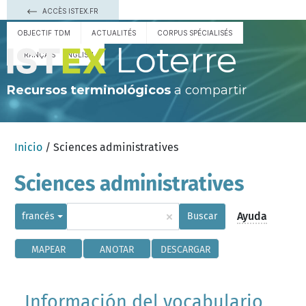
ACCÈS ISTEX.FR
OBJECTIF TDM
ACTUALITÉS
CORPUS SPÉCIALISÉS
Loterre
FRANÇAIS
ENGLISH
Recursos terminológicos
a compartir
Inicio
/ Sciences administratives
Sciences administratives
×
Ayuda
francés
Buscar
MAPEAR
ANOTAR
DESCARGAR
Información del vocabulario