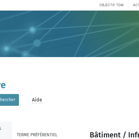
OBJECTIF TDM
AC
re
Aide
hercher
s
Bâtiment / Inf
TERME PRÉFÉRENTIEL