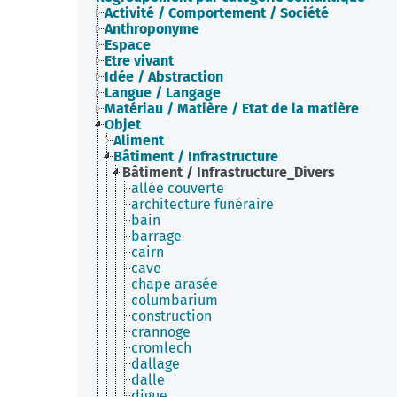
Activité / Comportement / Société
Anthroponyme
Espace
Etre vivant
Idée / Abstraction
Langue / Langage
Matériau / Matière / Etat de la matière
Objet
Aliment
Bâtiment / Infrastructure
Bâtiment / Infrastructure_Divers
allée couverte
architecture funéraire
bain
barrage
cairn
cave
chape arasée
columbarium
construction
crannoge
cromlech
dallage
dalle
digue