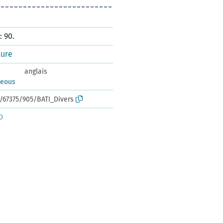
 90.
ture
anglais
neous
k:/67375/905/BATI_Divers
D