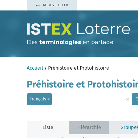
ACCÈS ISTEX.FR
Loterre
Des
terminologies
en partage
Accueil
/ Préhistoire et Protohistoire
Préhistoire et Protohistoi
×
français
C
Liste
Hiérarchie
Groupe