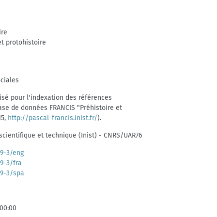
ire
t protohistoire
ciales
lisé pour l'indexation des références
base de données FRANCIS "Préhistoire et
15,
http://pascal-francis.inist.fr/
).
 scientifique et technique (Inist) - CNRS/UAR76
39-3/eng
39-3/fra
39-3/spa
:00:00