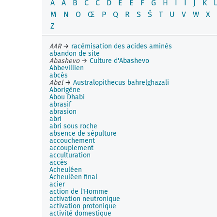
A
Â
B
C
Ć
D
E
É
F
G
H
I
Î
J
K
M
N
O
Œ
P
Q
R
S
Ś
T
U
V
W
X
Z
AAR
→
racémisation des acides aminés
abandon de site
Abashevo
→
Culture d'Abashevo
Abbevillien
abcès
Abel
→
Australopithecus bahrelghazali
Aborigène
Abou Dhabi
abrasif
abrasion
abri
abri sous roche
absence de sépulture
accouchement
accouplement
acculturation
accès
Acheuléen
Acheuléen final
acier
action de l'Homme
activation neutronique
activation protonique
activité domestique