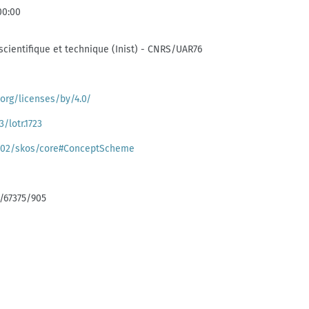
00:00
 scientifique et technique (Inist) - CNRS/UAR76
org/licenses/by/4.0/
3/lotr.1723
/02/skos/core#ConceptScheme
:/67375/905