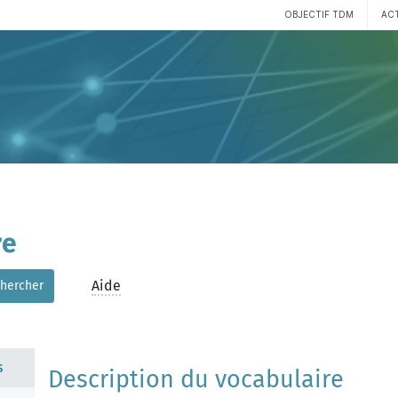
OBJECTIF TDM
AC
re
Aide
hercher
s
Description du vocabulaire