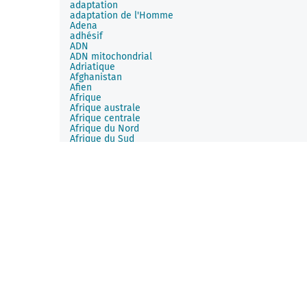
adaptation
adaptation de l'Homme
Adena
adhésif
ADN
ADN mitochondrial
Adriatique
Afghanistan
Afien
Afrique
Afrique australe
Afrique centrale
Afrique du Nord
Afrique du Sud
Afrique Occidentale
Afrique Orientale
agencement
agglomération
agrafe
agriculture
agrégation
Ahmarien
Ahrensbourgien
aiguille
aiguisoir
aileron
Ain
Aisne
Aisne-Marne
→
Culture Aisne-Marne
Ak-Kaya