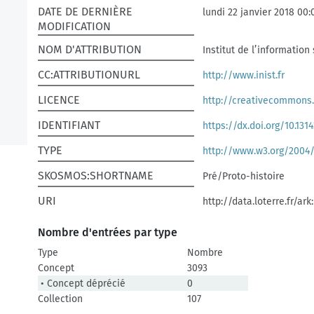
DATE DE DERNIÈRE
lundi 22 janvier 2018 00:
MODIFICATION
NOM D'ATTRIBUTION
Institut de l’information
CC:ATTRIBUTIONURL
http://www.inist.fr
LICENCE
http://creativecommons.
IDENTIFIANT
https://dx.doi.org/10.1314
TYPE
http://www.w3.org/2004
SKOSMOS:SHORTNAME
Pré/Proto-histoire
URI
http://data.loterre.fr/ark
Nombre d'entrées par type
Type
Nombre
Concept
3093
• Concept déprécié
0
Collection
107