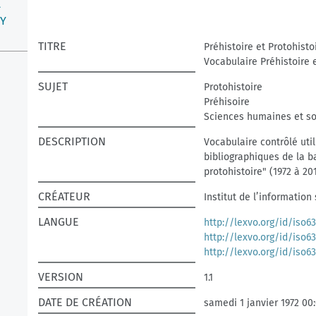
L
Y
TITRE
Préhistoire et Protohisto
Vocabulaire Préhistoire e
SUJET
Protohistoire
Préhisoire
Sciences humaines et so
DESCRIPTION
Vocabulaire contrôlé uti
bibliographiques de la 
protohistoire" (1972 à 20
CRÉATEUR
Institut de l’information
LANGUE
http://lexvo.org/id/iso6
http://lexvo.org/id/iso6
http://lexvo.org/id/iso6
VERSION
1.1
DATE DE CRÉATION
samedi 1 janvier 1972 00