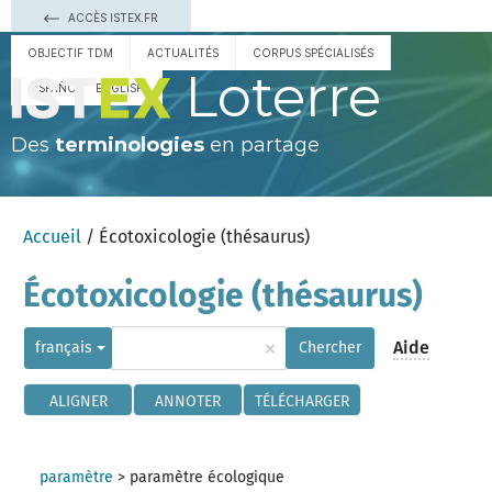
ACCÈS ISTEX.FR
OBJECTIF TDM
ACTUALITÉS
CORPUS SPÉCIALISÉS
Loterre
ESPAÑOL
ENGLISH
Des
terminologies
en partage
Accueil
/ Écotoxicologie (thésaurus)
Écotoxicologie (thésaurus)
×
Aide
français
Chercher
ALIGNER
ANNOTER
TÉLÉCHARGER
paramètre
>
paramètre écologique