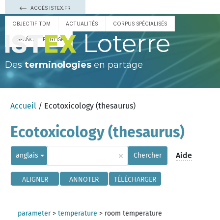
ACCÈS ISTEX.FR
OBJECTIF TDM
ACTUALITÉS
CORPUS SPÉCIALISÉS
Loterre
ESPAÑOL
ENGLISH
Des
terminologies
en partage
Accueil
/ Ecotoxicology (thesaurus)
Ecotoxicology (thesaurus)
×
Aide
anglais
Chercher
ALIGNER
ANNOTER
TÉLÉCHARGER
parameter
>
temperature
>
room temperature