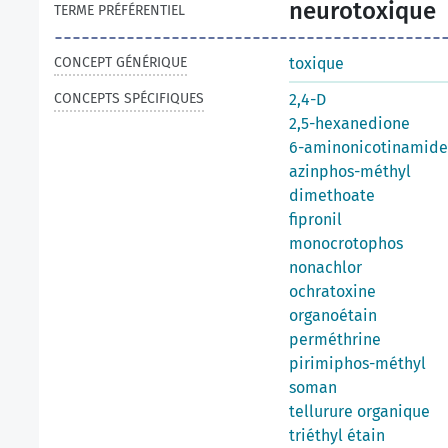
neurotoxique
TERME PRÉFÉRENTIEL
CONCEPT GÉNÉRIQUE
toxique
CONCEPTS SPÉCIFIQUES
2,4-D
2,5-hexanedione
6-aminonicotinamide
azinphos-méthyl
dimethoate
fipronil
monocrotophos
nonachlor
ochratoxine
organoétain
perméthrine
pirimiphos-méthyl
soman
tellurure organique
triéthyl étain