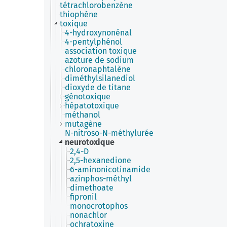
tétrachlorobenzène
thiophène
toxique
4-hydroxynonénal
4-pentylphénol
association toxique
azoture de sodium
chloronaphtalène
diméthylsilanediol
dioxyde de titane
génotoxique
hépatotoxique
méthanol
mutagène
N-nitroso-N-méthylurée
neurotoxique
2,4-D
2,5-hexanedione
6-aminonicotinamide
azinphos-méthyl
dimethoate
fipronil
monocrotophos
nonachlor
ochratoxine