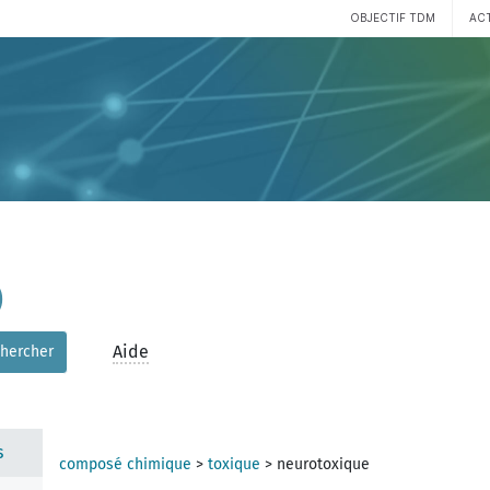
OBJECTIF TDM
AC
)
Aide
hercher
s
composé chimique
>
toxique
>
neurotoxique