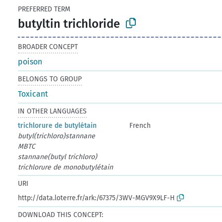
PREFERRED TERM
butyltin trichloride
BROADER CONCEPT
poison
BELONGS TO GROUP
Toxicant
IN OTHER LANGUAGES
trichlorure de butylétain
French
butyl(trichloro)stannane
MBTC
stannane(butyl trichloro)
trichlorure de monobutylétain
URI
http://data.loterre.fr/ark:/67375/3WV-MGV9X9LF-H
DOWNLOAD THIS CONCEPT: