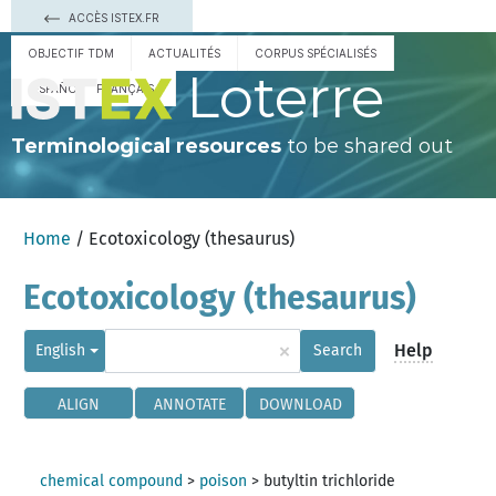
ACCÈS ISTEX.FR
OBJECTIF TDM
ACTUALITÉS
CORPUS SPÉCIALISÉS
Loterre
ESPAÑOL
FRANÇAIS
Terminological resources
to be shared out
Home
/ Ecotoxicology (thesaurus)
Ecotoxicology (thesaurus)
×
Help
English
Search
ALIGN
ANNOTATE
DOWNLOAD
chemical compound
>
poison
>
butyltin trichloride