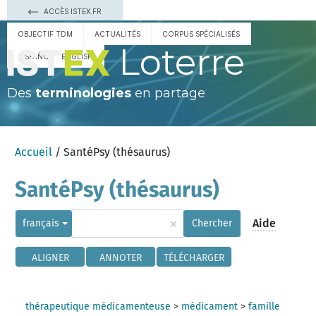
ACCÈS ISTEX.FR
OBJECTIF TDM
ACTUALITÉS
CORPUS SPÉCIALISÉS
Loterre
ESPAÑOL
ENGLISH
Des
terminologies
en partage
Accueil
/ SantéPsy (thésaurus)
SantéPsy (thésaurus)
×
Aide
français
Chercher
ALIGNER
ANNOTER
TÉLÉCHARGER
thérapeutique médicamenteuse
>
médicament
>
famille