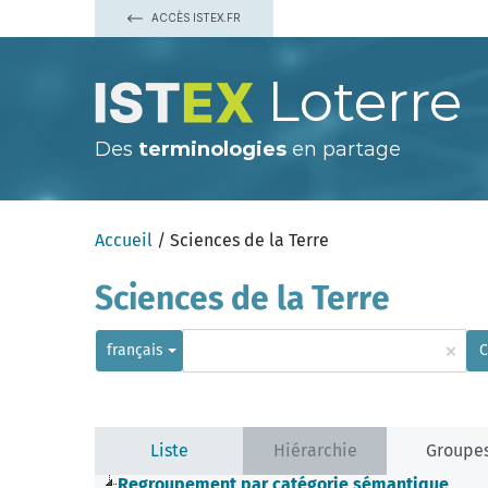
ACCÈS ISTEX.FR
Loterre
Des
terminologies
en partage
Accueil
/ Sciences de la Terre
Sciences de la Terre
×
français
C
Liste
Hiérarchie
Groupe
Regroupement par catégorie sémantique