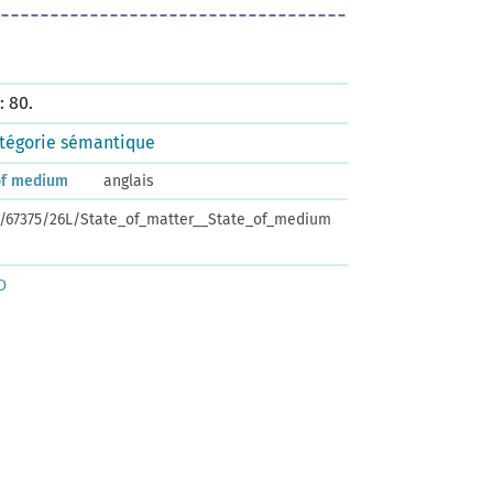
 80.
tégorie sémantique
 of medium
anglais
rk:/67375/26L/State_of_matter__State_of_medium
D