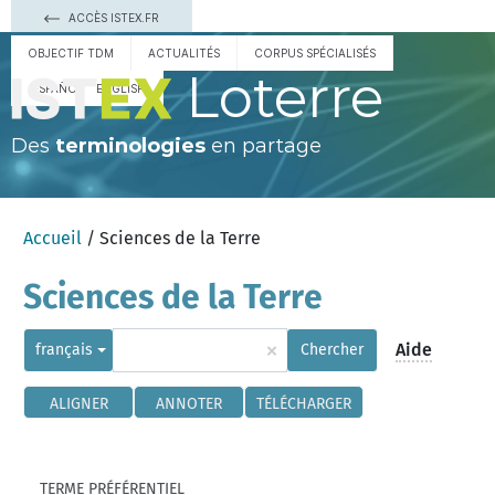
ACCÈS ISTEX.FR
OBJECTIF TDM
ACTUALITÉS
CORPUS SPÉCIALISÉS
Loterre
ESPAÑOL
ENGLISH
Des
terminologies
en partage
Accueil
/ Sciences de la Terre
Sciences de la Terre
×
Aide
français
Chercher
ALIGNER
ANNOTER
TÉLÉCHARGER
TERME PRÉFÉRENTIEL