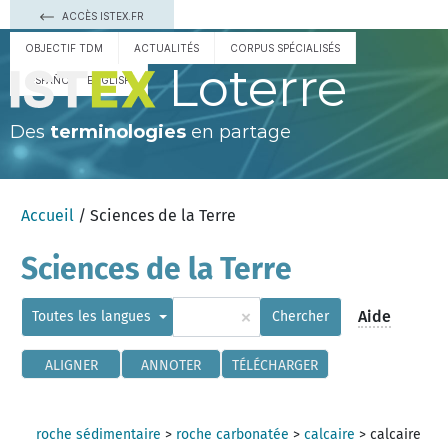
ACCÈS ISTEX.FR
OBJECTIF TDM
ACTUALITÉS
CORPUS SPÉCIALISÉS
Loterre
ESPAÑOL
ENGLISH
Des
terminologies
en partage
Accueil
/ Sciences de la Terre
Sciences de la Terre
×
Aide
Toutes les langues
Chercher
ALIGNER
ANNOTER
TÉLÉCHARGER
roche sédimentaire
>
roche carbonatée
>
calcaire
>
calcaire