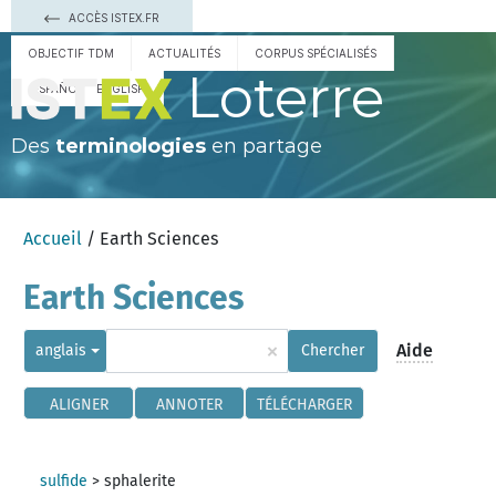
ACCÈS ISTEX.FR
OBJECTIF TDM
ACTUALITÉS
CORPUS SPÉCIALISÉS
Loterre
ESPAÑOL
ENGLISH
Des
terminologies
en partage
Accueil
/ Earth Sciences
Earth Sciences
×
Aide
anglais
Chercher
ALIGNER
ANNOTER
TÉLÉCHARGER
sulfide
>
sphalerite