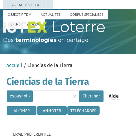
ACCÈS ISTEX.FR
OBJECTIF TDM
ACTUALITÉS
CORPUS SPÉCIALISÉS
Loterre
ESPAÑOL
ENGLISH
Des
terminologies
en partage
Accueil
/ Ciencias de la Tierra
Ciencias de la Tierra
×
Aide
espagnol
Chercher
ALIGNER
ANNOTER
TÉLÉCHARGER
TERME PRÉFÉRENTIEL