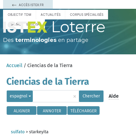
ACCÈS ISTEX.FR
OBJECTIF TDM
ACTUALITÉS
CORPUS SPÉCIALISÉS
Loterre
ESPAÑOL
ENGLISH
Des
terminologies
en partage
Accueil
/ Ciencias de la Tierra
Ciencias de la Tierra
×
Aide
espagnol
Chercher
ALIGNER
ANNOTER
TÉLÉCHARGER
sulfato
>
starkeyita