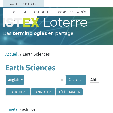
ACCÈS ISTEX.FR
OBJECTIF TDM
ACTUALITÉS
CORPUS SPÉCIALISÉS
Loterre
ESPAÑOL
ENGLISH
Des
terminologies
en partage
Accueil
/ Earth Sciences
Earth Sciences
×
Aide
anglais
Chercher
ALIGNER
ANNOTER
TÉLÉCHARGER
metal
>
actinide