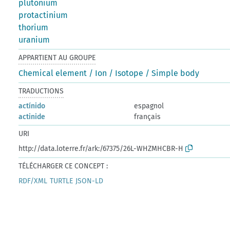
plutonium
protactinium
thorium
uranium
APPARTIENT AU GROUPE
Chemical element / Ion / Isotope / Simple body
TRADUCTIONS
actínido
espagnol
actinide
français
URI
http://data.loterre.fr/ark:/67375/26L-WHZMHCBR-H
TÉLÉCHARGER CE CONCEPT :
RDF/XML
TURTLE
JSON-LD