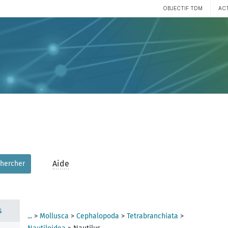
OBJECTIF TDM
AC
Aide
hercher
s
...
>
Mollusca
>
Cephalopoda
>
Tetrabranchiata
>