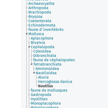
Archaeocyatha
Arthropoda
Brachiopoda
Bryozoa
Coelenterata
Echinodermata
faune d'invertébrés
Mollusca
Aplacophora
Bivalvia
Cephalopoda
Coleoidea
Dibranchiata
faune de céphalopodes
Tetrabranchiata
Ammonoidea
Nautiloidea
Aturia
Hercoglossa danica
Nautilus
faune de mollusques
Gastropoda
Hyolithes
Monoplacophora
Polyplacophora