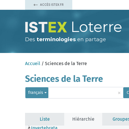
ACCÈS ISTEX.FR
Loterre
Des
terminologies
en partage
Accueil
/ Sciences de la Terre
Sciences de la Terre
×
français
C
Liste
Hiérarchie
Groupe
Invertebrata