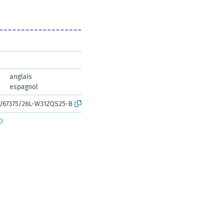
anglais
espagnol
rk:/67375/26L-W31ZQS25-B
D