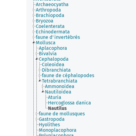
Archaeocyatha
Arthropoda
Brachiopoda
Bryozoa
Coelenterata
Echinodermata
faune d'invertébrés
Mollusca
Aplacophora
Bivalvia
Cephalopoda
Coleoidea
Dibranchiata
faune de céphalopodes
Tetrabranchiata
Ammonoidea
Nautiloidea
Aturia
Hercoglossa danica
Nautilus
faune de mollusques
Gastropoda
Hyolithes
Monoplacophora
Polyplacophora