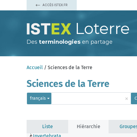
ACCÈS ISTEX.FR
Loterre
Des
terminologies
en partage
Accueil
/ Sciences de la Terre
Sciences de la Terre
×
français
C
Liste
Hiérarchie
Groupe
Invertebrata