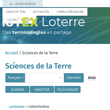
ACCÈS ISTEX.FR
OBJECTIF TDM
ACTUALITÉS
CORPUS SPÉCIALISÉS
Loterre
ESPAÑOL
ENGLISH
Des
terminologies
en partage
Accueil
/ Sciences de la Terre
Sciences de la Terre
×
Aide
français
Chercher
ALIGNER
ANNOTER
TÉLÉCHARGER
carbonate
>
rutherfordine