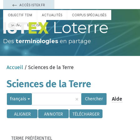
ACCÈS ISTEX.FR
OBJECTIF TDM
ACTUALITÉS
CORPUS SPÉCIALISÉS
Loterre
ESPAÑOL
ENGLISH
Des
terminologies
en partage
Accueil
/ Sciences de la Terre
Sciences de la Terre
×
Aide
français
Chercher
ALIGNER
ANNOTER
TÉLÉCHARGER
TERME PRÉFÉRENTIEL