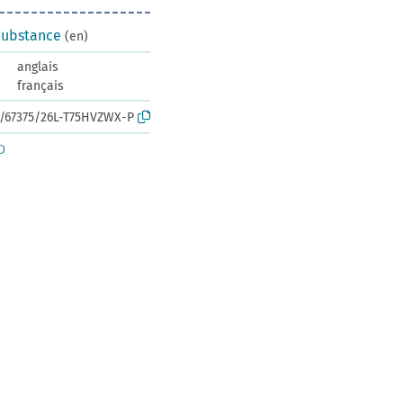
Substance
(en)
anglais
français
rk:/67375/26L-T75HVZWX-P
D