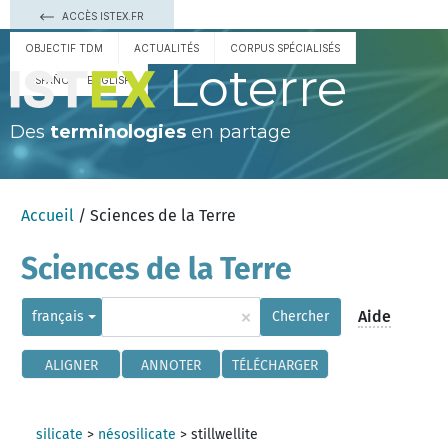
ACCÈS ISTEX.FR
OBJECTIF TDM
ACTUALITÉS
CORPUS SPÉCIALISÉS
Loterre
ESPAÑOL
ENGLISH
Des
terminologies
en partage
Accueil
/ Sciences de la Terre
Sciences de la Terre
×
Aide
français
Chercher
ALIGNER
ANNOTER
TÉLÉCHARGER
silicate
>
nésosilicate
>
stillwellite