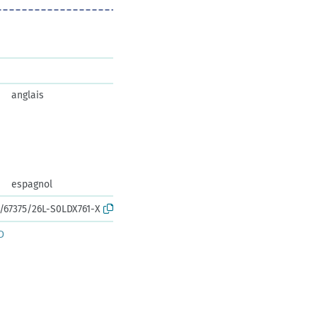
anglais
espagnol
k:/67375/26L-S0LDX761-X
D