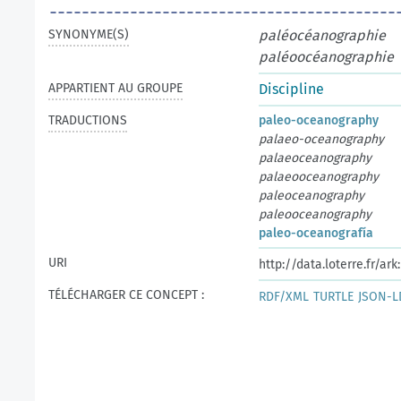
SYNONYME(S)
paléocéanographie
paléoocéanographie
APPARTIENT AU GROUPE
Discipline
TRADUCTIONS
paleo-oceanography
palaeo-oceanography
palaeoceanography
palaeooceanography
paleoceanography
paleooceanography
paleo-oceanografía
URI
http://data.loterre.fr/ar
TÉLÉCHARGER CE CONCEPT :
RDF/XML
TURTLE
JSON-L