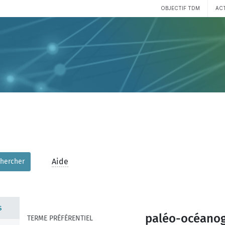
OBJECTIF TDM
AC
Aide
hercher
s
paléo-océano
TERME PRÉFÉRENTIEL