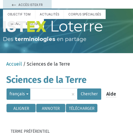
ACCÈS ISTEX.FR
OBJECTIF TDM
ACTUALITÉS
CORPUS SPÉCIALISÉS
Loterre
ESPAÑOL
ENGLISH
Des
terminologies
en partage
Accueil
/ Sciences de la Terre
Sciences de la Terre
×
Aide
français
Chercher
ALIGNER
ANNOTER
TÉLÉCHARGER
TERME PRÉFÉRENTIEL