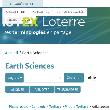
ACCÈS ISTEX.FR
OBJECTIF TDM
ACTUALITÉS
CORPUS SPÉCIALISÉS
Loterre
ESPAÑOL
ENGLISH
Des
terminologies
en partage
Accueil
/ Earth Sciences
Earth Sciences
×
Aide
anglais
Chercher
ALIGNER
ANNOTER
TÉLÉCHARGER
Phanerozoic
>
Cenozoic
>
Tertiary
>
Middle Tertiary
>
Arikareean