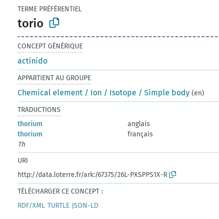
TERME PRÉFÉRENTIEL
torio
CONCEPT GÉNÉRIQUE
actínido
APPARTIENT AU GROUPE
Chemical element / Ion / Isotope / Simple body
(en)
TRADUCTIONS
thorium
anglais
thorium
français
Th
URI
http://data.loterre.fr/ark:/67375/26L-PXSPPS1X-R
TÉLÉCHARGER CE CONCEPT :
RDF/XML
TURTLE
JSON-LD