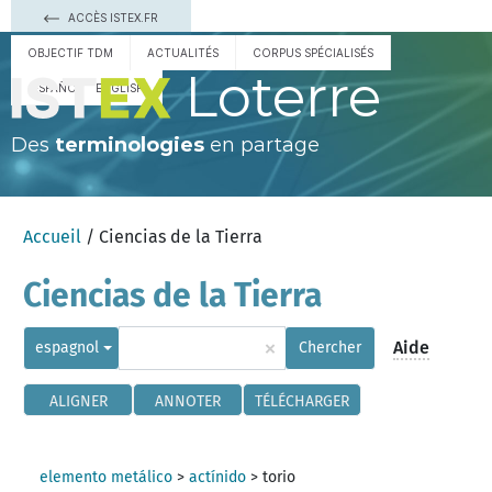
ACCÈS ISTEX.FR
OBJECTIF TDM
ACTUALITÉS
CORPUS SPÉCIALISÉS
Loterre
ESPAÑOL
ENGLISH
Des
terminologies
en partage
Accueil
/ Ciencias de la Tierra
Ciencias de la Tierra
×
Aide
espagnol
Chercher
ALIGNER
ANNOTER
TÉLÉCHARGER
elemento metálico
>
actínido
>
torio