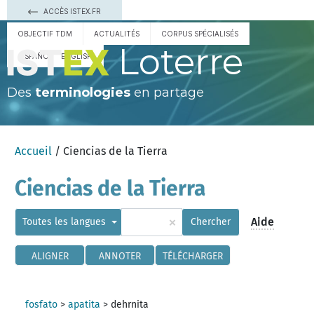
ACCÈS ISTEX.FR
OBJECTIF TDM
ACTUALITÉS
CORPUS SPÉCIALISÉS
Loterre
ESPAÑOL
ENGLISH
Des
terminologies
en partage
Accueil
/ Ciencias de la Tierra
Ciencias de la Tierra
×
Aide
Toutes les langues
Chercher
ALIGNER
ANNOTER
TÉLÉCHARGER
fosfato
>
apatita
>
dehrnita