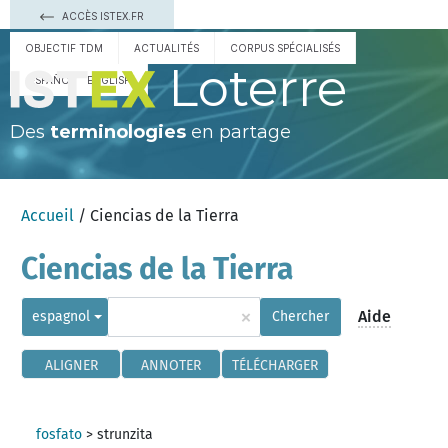
ACCÈS ISTEX.FR
OBJECTIF TDM
ACTUALITÉS
CORPUS SPÉCIALISÉS
Loterre
ESPAÑOL
ENGLISH
Des
terminologies
en partage
Accueil
/ Ciencias de la Tierra
Ciencias de la Tierra
×
Aide
espagnol
Chercher
ALIGNER
ANNOTER
TÉLÉCHARGER
fosfato
>
strunzita